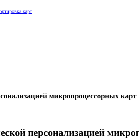
сортировка карт
онализацией микропроцессорных карт (S
еской персонализацией микроп