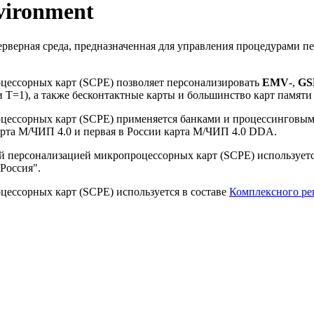
vironment
я серверная среда, предназначенная для управления процедурами
цессорных карт (SCPE) позволяет персонализировать
EMV
-,
G
и T=1), а также бесконтактные карты и большинство карт памя
оцессорных карт (SCPE) применяется банками и процессинговы
а М/ЧИП 4.0 и первая в России карта М/ЧИП 4.0 DDA.
ой персонализацией микропроцессорных карт (SCPE) используетс
Россия".
цессорных карт (SCPE) используется в составе
Комплексного ре