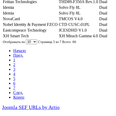
Feitian Technologies
THD89-F350A Rev.1.0
Dual
Idemia
Solvo Fly 8L
Dual
Idemia
Solvo Fly 8L
Dual
NovaCard
TMCOS V4.0
Dual
Nobel Identity & Payment FZCO
CTD CUSC-01PL
Dual
Eastcompeace Technology
JCESDHD V1.0
Dual
XH Smart Tech
XH Mirach Gamma 4.0
Dual
Отображать по
Страница 5 из 7 Всего: 66
Начало
Пред.
1
2
3
4
5
6
7
След.
Конец
Joomla SEF URLs by Artio