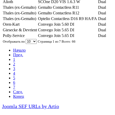
Alioth
SCOne D20 VIS 1.6.3 W
Dual
Thales (ex-Gemalto)
Gemalto Contactless R11
Dual
Thales (ex-Gemalto)
Gemalto Contactless R12
Dual
Thales (ex-Gemalto)
Optelio Contactless D16 R9 HA/FA
Dual
Oren-Kart
Convego Join 5.60 DI
Dual
Giesecke & Devrient
Convego Join 5.65 DI
Dual
Polly-Service
Convego Join 5.65 DI
Dual
Отображать по
Страница 1 из 7 Всего: 66
Начало
Пред.
1
2
3
4
5
6
7
След.
Конец
Joomla SEF URLs by Artio